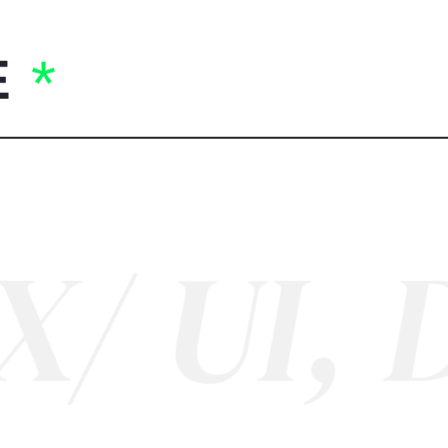
E
UI, DIG