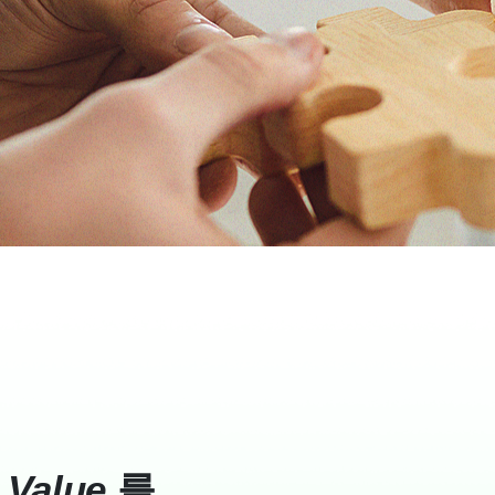
의
Value
를